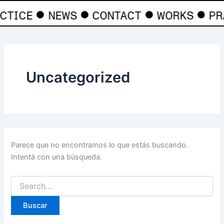
Buscar
Ir
●
●
●
●
CTICE
NEWS
CONTACT
WORKS
PR
por:
al
contenido
Uncategorized
Parece que no encontramos lo que estás buscando.
Intentá con una búsqueda.